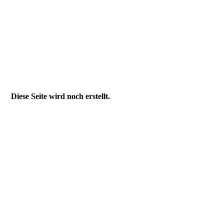
Luftbildaufnahme Innenstadt
Cosmorama Goethe Galerie
Jentower, Blick Richtung Jena-Ost mit Uni-Campus
Jentower bei Nacht
Jentower im Nebel
Diese Seite wird noch erstellt.
1f9e1168-103d-4360-a76a-fdc961b1dc3c
7d6f03a7-8c7b-43f5-bb16-375451db0325
54cfdee5-e02c-4c5d-88d9-b34352abaaea
639dfba8-fd99-47a8-815f-06cc6e832aa2
804d411b-29da-45f1-b3a2-a23b7544b3d6