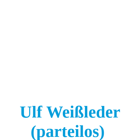
Startseite
Über mich
Stadtrat
Termine
Ulf Weißleder
Themen zur OB-Wahl 2024
(part
eilos)