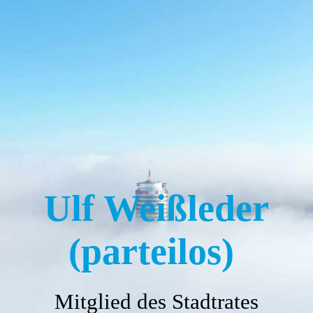
Startseite
Über mich
Stadtrat
Ulf Weißleder
Termine
(part
eilos)
Themen zur OB-Wahl 2024
Mitglied des Stadtrates